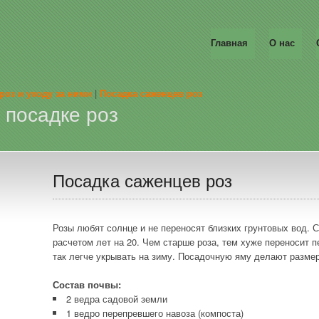
Главная
О нас
оз и уходу за ними
|
Посадка саженцев роз
 посадке роз
Посадка саженцев роз
Розы любят солнце и не переносят близких грунтовых вод. С
расчетом лет на 20. Чем старше роза, тем хуже переносит п
так легче укрывать на зиму. Посадочную яму делают размер
Состав почвы:
2 ведра садовой земли
1 ведро перепревшего навоза (компоста)