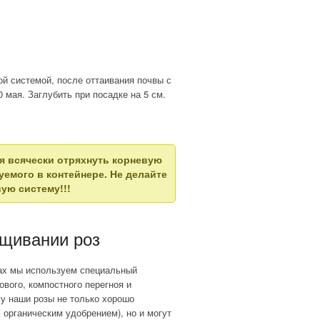
ой системой, после оттаивания почвы с
0 мая. Заглубить при посадке на 5 см.
я всячески отряхнуть корневую
емого в контейнере. Не делайте
ую систему!!!
щивании роз
ах мы используем специальный
ового, компостного перегноя и
му наши розы не только хорошо
 органическим удобрением), но и могут