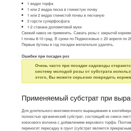
1 ведро торфа
1 или 2 ведра песка в глинистую почву
1 или 2 ведра глинистой почвы в песчаную
3 горсти суперфосфата
1-2 стакана доломитовой муки
Свежий навоз не применять. Сажать розы с закрытой корнев
t почвы 8-10 град. В сроки по Подмосковью с 20 апреля по 2
Первые бутоны в год посадки желательно удалять.
Ошибки при посадке роз
Очень часто при посадке садоводы стараютс
систему молодой розы от субстрата использу
этого, Вы можете серьезно повредить корнев
Применяемый субстрат при выра
Для длительного многомесячного выращивания в контейнер
полностью органический субстрат, состоящий из смеси лист
кокосового волокна с добавлением верхового торфа. Поэто
переносят пересадку в грунт (субстрат является прекрасным